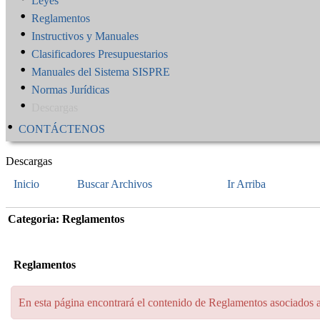
Leyes
Reglamentos
Instructivos y Manuales
Clasificadores Presupuestarios
Manuales del Sistema SISPRE
Normas Jurídicas
Descargas
CONTÁCTENOS
Descargas
Inicio
Buscar Archivos
Ir Arriba
Categoria: Reglamentos
Reglamentos
En esta página encontrará el contenido de Reglamentos asociados a