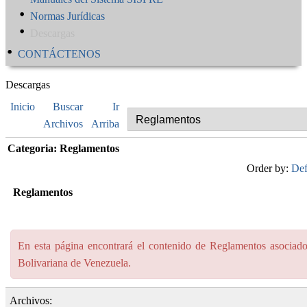
Normas Jurídicas
Descargas
CONTÁCTENOS
Descargas
Inicio
Buscar
Ir
Archivos
Arriba
Categoria: Reglamentos
Order by:
Def
Reglamentos
En esta página encontrará el contenido de Reglamentos asociado
Bolivariana de Venezuela.
Archivos: