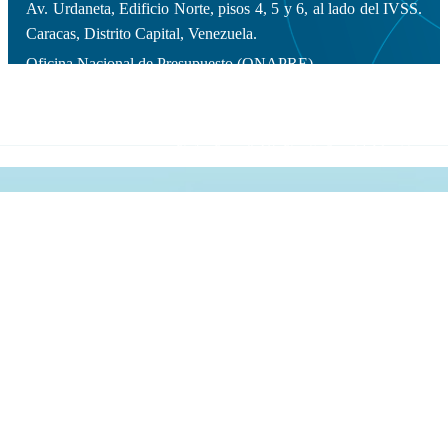
Av. Urdaneta, Edificio Norte, pisos 4, 5 y 6, al lado del IVSS.
Caracas, Distrito Capital, Venezuela.
Oficina Nacional de Presupuesto (ONAPRE).
Copyleft 2014 | Todos los derechos
reservados.
Diseño y Desarrollo Web: Dirección General de Informática.