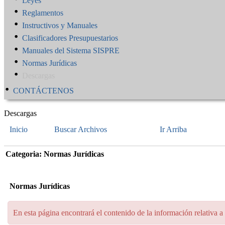
Leyes
Reglamentos
Instructivos y Manuales
Clasificadores Presupuestarios
Manuales del Sistema SISPRE
Normas Jurídicas
Descargas
CONTÁCTENOS
Descargas
Inicio
Buscar Archivos
Ir Arriba
Categoria: Normas Jurídicas
Normas Jurídicas
En esta página encontrará el contenido de la información relativ