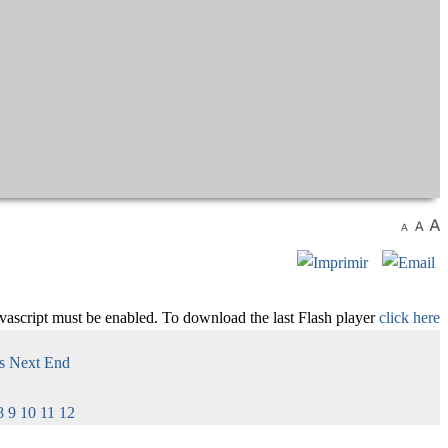
avascript must be enabled. To download the last Flash player
click here
s
Next
End
8
9
10
11
12