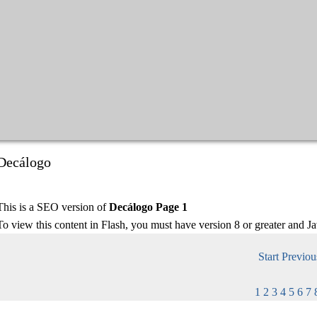
Decálogo
This is a SEO version of
Decálogo Page 1
To view this content in Flash, you must have version 8 or greater and J
Start
Previou
1
2
3
4
5
6
7